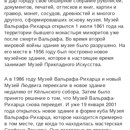
в дар городу своё обширное собрание рукописей,
документов, печатей, оттисков и книг, картин и
гравюр, монет, сосудов, древностей и многого
другого, сформировавших основу музея. Музей
Вальрафа-Рихарца открылся 1 июля 1861 года на
территории бывшего монастыря миноритов уже
после смерти Вальрафа. Во время второй
мировой войны здание музея было разрушено. На
его месте в 1956 году был построено новое
музейное здание, которое в настоящее время
занимает Музей Прикладного Искусства.
А в 1986 году Музей Вальрафа-Рихарца и новый
Музей Людвига переехали в новое здание
недалеко от Кёльнского собора. Затем было
принято решение о том, что Музей Вальрафа-
Рихарца снова переедет. И уже 19 января 2001
года открылось новое здание в форме куба Музея
Вальрафа-Рихарца, которое находится примерно
в том месте, где когда-то находилась мастерская
Стефана Лохнера. Оно построено по проекту