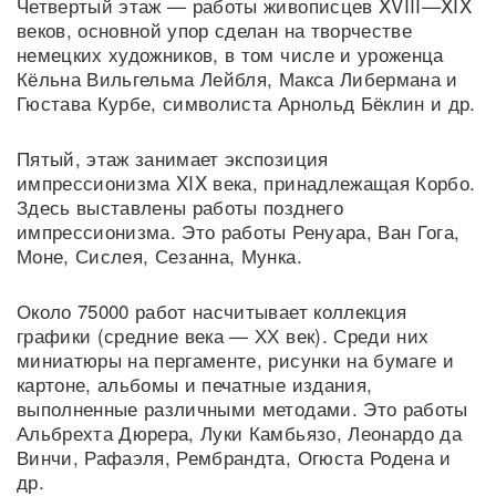
Четвертый этаж — работы живописцев XVIII—XIX
веков, основной упор сделан на творчестве
немецких художников, в том числе и уроженца
Кёльна Вильгельма Лейбля, Макса Либермана и
Гюстава Курбе, символиста Арнольд Бёклин и др.
Пятый, этаж занимает экспозиция
импрессионизма XIX века, принадлежащая Корбо.
Здесь выставлены работы позднего
импрессионизма. Это работы Ренуара, Ван Гога,
Моне, Сислея, Сезанна, Мунка.
Около 75000 работ насчитывает коллекция
графики (средние века — ХХ век). Среди них
миниатюры на пергаменте, рисунки на бумаге и
картоне, альбомы и печатные издания,
выполненные различными методами. Это работы
Альбрехта Дюрера, Луки Камбьязо, Леонардо да
Винчи, Рафаэля, Рембрандта, Огюста Родена и
др.