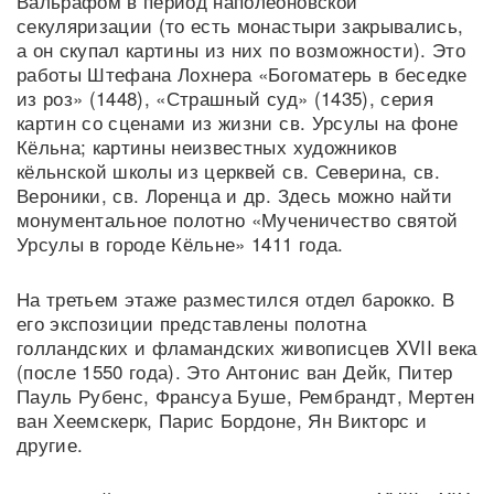
Вальрафом в период наполеоновской
секуляризации (то есть монастыри закрывались,
а он скупал картины из них по возможности). Это
работы Штефана Лохнера «Богоматерь в беседке
из роз» (1448), «Страшный суд» (1435), серия
картин со сценами из жизни св. Урсулы на фоне
Кёльна; картины неизвестных художников
кёльнской школы из церквей св. Северина, св.
Вероники, св. Лоренца и др. Здесь можно найти
монументальное полотно «Мученичество святой
Урсулы в городе Кёльне» 1411 года.
На третьем этаже разместился отдел барокко. В
его экспозиции представлены полотна
голландских и фламандских живописцев XVII века
(после 1550 года). Это Антонис ван Дейк, Питер
Пауль Рубенс, Франсуа Буше, Рембрандт, Мертен
ван Хеемскерк, Парис Бордоне, Ян Викторс и
другие.