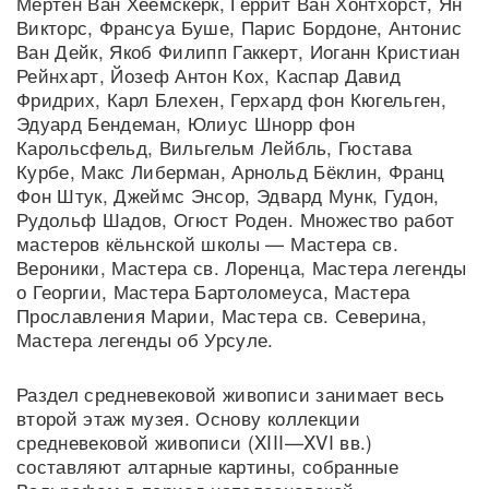
Мертен Ван Хеемскерк, Геррит Ван Хонтхорст, Ян
Викторс, Франсуа Буше, Парис Бордоне, Антонис
Ван Дейк, Якоб Филипп Гаккерт, Иоганн Кристиан
Рейнхарт, Йозеф Антон Кох, Каспар Давид
Фридрих, Карл Блехен, Герхард фон Кюгельген,
Эдуард Бендеман, Юлиус Шнорр фон
Карольсфельд, Вильгельм Лейбль, Гюстава
Курбе, Макс Либерман, Арнольд Бёклин, Франц
Фон Штук, Джеймс Энсор, Эдвард Мунк, Гудон,
Рудольф Шадов, Огюст Роден. Множество работ
мастеров кёльнской школы — Мастера св.
Вероники, Мастера св. Лоренца, Мастера легенды
о Георгии, Мастера Бартоломеуса, Мастера
Прославления Марии, Мастера св. Северина,
Мастера легенды об Урсуле.
Раздел средневековой живописи занимает весь
второй этаж музея. Основу коллекции
средневековой живописи (XIII—XVI вв.)
составляют алтарные картины, собранные