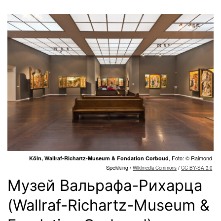
, Foto: © Raimond
Köln, Wallraf-Richartz-Museum & Fondation Corboud
Spekking /
/
Wikimedia Commons
CC BY-SA 3.0
Музей Вальрафа-Рихарца
(Wallraf-Richartz-Museum &