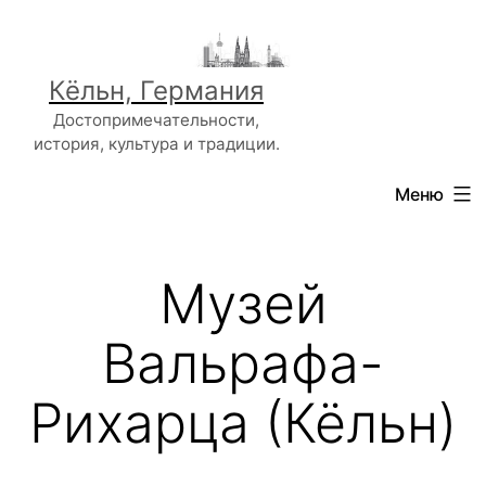
Перейти
к
содержимому
Кёльн, Германия
Достопримечательности,
история, культура и традиции.
Меню
Музей
Вальрафа-
Рихарца (Кёльн)