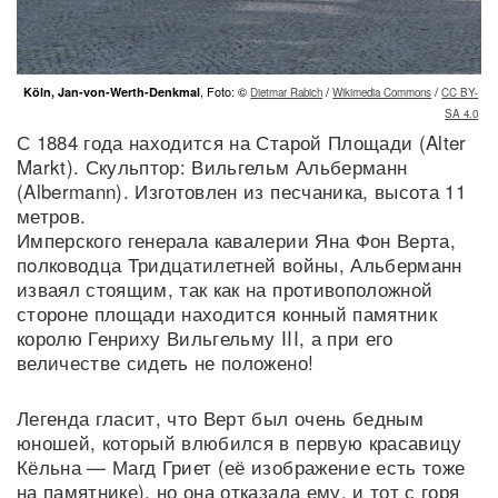
, Foto: ©
/
/
Köln, Jan-von-Werth-Denkmal
Dietmar Rabich
Wikimedia Commons
CC BY-
SA 4.0
С 1884 года находится на Старой Площади (Alter
Markt). Скульптор: Вильгельм Альберманн
(Albermann). Изготовлен из песчаника, высота 11
метров.
Имперского генерала кавалерии Яна Фон Верта,
пoлкoводца Тридцатилетней войны, Альберманн
изваял стоящим, так как на противоположной
стороне площади находится конный памятник
королю Генриху Вильгельму III, а при его
величестве сидеть не положено!
Легенда гласит, что Верт был очень бедным
юношей, который влюбился в первую красавицу
Кёльна — Магд Гриет (её изображение есть тоже
на памятнике), но она отказала ему, и тот с горя