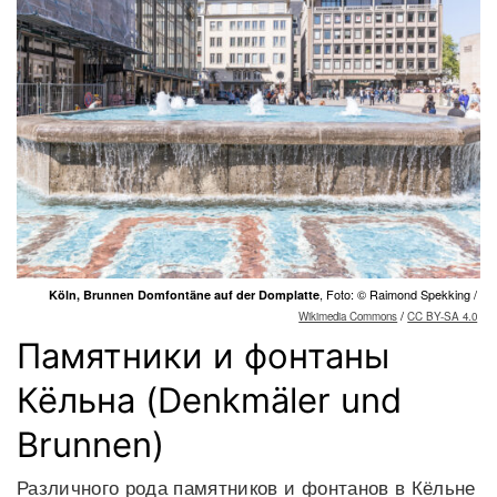
, Foto: © Raimond Spekking /
Köln, Brunnen Domfontäne auf der Domplatte
/
Wikimedia Commons
CC BY-SA 4.0
Памятники и фонтаны
Кёльна (Denkmäler und
Brunnen)
Различного рода памятников и фонтанов в Кёльне