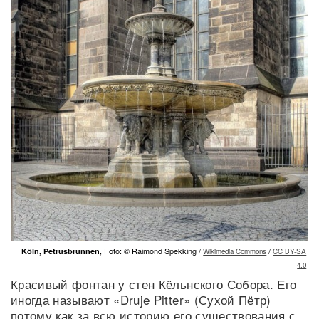
, Foto: © Raimond Spekking /
/
Köln, Petrusbrunnen
Wikimedia Commons
CC BY-SA
4.0
Красивый фонтан у стен Кёльнского Собора. Его
иногда называют «Druje Pitter» (Сухой Пётр)
потому как за всю историю его существования с