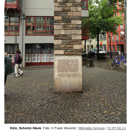
, Foto: © Frank Vincentz /
/
Köln, Schmitz-Säule
Wikimedia Commons
CC BY-SA 3.0