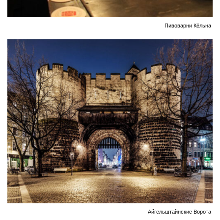
Пивоварни Кёльна
Айгельштайнские Ворота