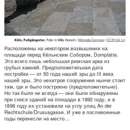
, Foto: © Willy Horsch /
/
Köln, Fußgängertor
Wikimedia Commons
CC BY-SA 3.0
Расположены на некотором возвышении на
площади перед Кёльнским Собором, Domplatte.
Это всего лишь небольшая римская арка из
грубых камней. Предположительная дата
постройки — от 50 года нашей эры до III века
нашей эры. Это нехитрое сооружение нынче стоит
там, где и было построено (предположительно).
Но так было не всегда — они были обнаружены
при сносе зданий на площади в 1892 году, и в
1896 году их установили на углу улиц An der
Rechtschule/Drususgasse. И уже в послевоенные
годы перенесли на место…