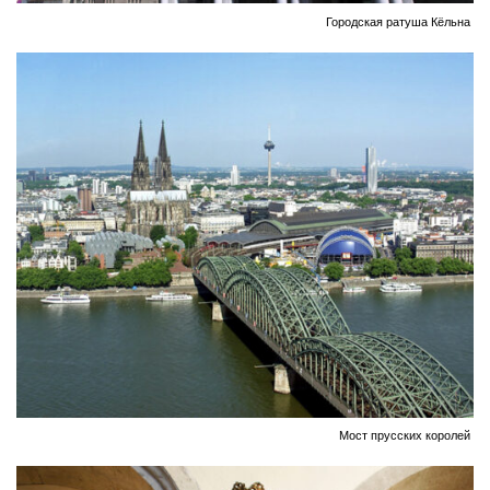
Городская ратуша Кёльна
Мост прусских королей