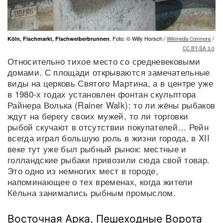
, Foto: © Willy Horsch /
/
Köln, Fischmarkt, Fischweiberbrunnen
Wikimedia Commons
CC BY-SA 3.0
Относительно тихое место сo средневековыми
домами. С площади открываются замечательные
виды на церковь Святого Мартина, а в центре уже
в 1980-х годах установлен фонтан скульптора
Райнера Волька (Rainer Walk): то ли жёны рыбаков
ждут на берегу своих мужей, то ли торговки
рыбой скучают в отсутствии покупателей… Рейн
всегда играл большую роль в жизни города, в XII
веке тут уже был рыбный рынок: местные и
голландские рыбаки привозили сюда свой товар.
Это одно из немногих мест в городе,
напоминающее о тех временах, когда жители
Кёльна занимались рыбным промыслом.
Восточная Арка, Пешеходные Ворота