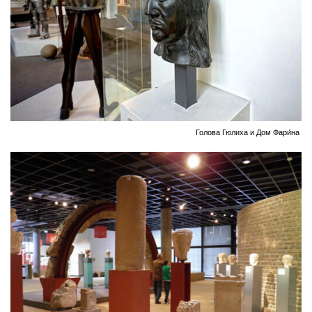
Голова Гюлиха и Дом Фари́на