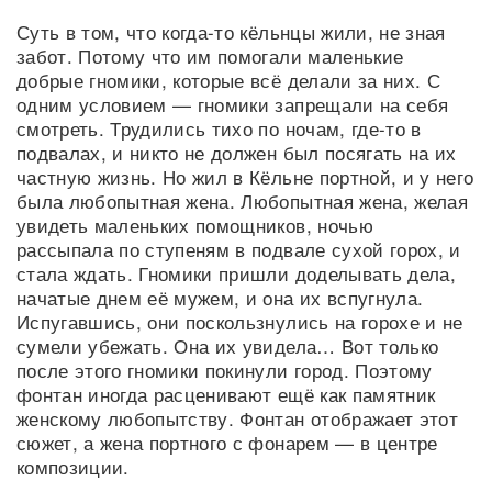
Суть в том, что когда-то кёльнцы жили, не зная
забот. Потому что им помогали маленькие
добрые гномики, которые всё делали за них. С
одним условием — гномики запрещали на себя
смотреть. Трудились тихо по ночам, где-то в
подвалах, и никто не должен был посягать на их
частную жизнь. Но жил в Кёльне портной, и у него
была любопытная жена. Любопытная жена, желая
увидеть маленьких помощников, ночью
рассыпала по ступеням в подвале сухой горох, и
стала ждать. Гномики пришли доделывать дела,
начатые днем её мужем, и она их вспугнула.
Испугавшись, они поскользнулись на горохе и не
сумели убежать. Она их увидела… Вот только
после этого гномики покинули город. Поэтому
фонтан иногда расценивают ещё как памятник
женскому любопытству. Фонтан отображает этот
сюжет, а жена портного с фонарем — в центре
композиции.