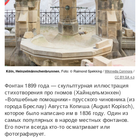
, Foto: © Raimond Spekking /
/
Köln, Heinzelmännchenbrunnen
Wikimedia Commons
CC BY-SA 4.0
Фонтан 1899 года — скульптурная иллюстрация
стихотворения про гномов (Хайнцельмэнхен)
«Волшебные помощники» прусского чиновника (из
города Бреслау) Августа Копиша (August Kopisch),
которое было написано им в 1836 году. Один из
самых популярных в народе местных фонтанов.
Его почти всегда кто-то осматривает или
фотографирует.