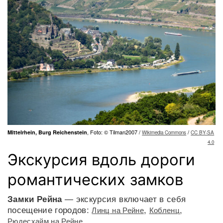
, Foto: © Tilman2007 /
/
Mittelrhein, Burg Reichenstein
Wikimedia Commons
CC BY-SA
4.0
Экскурсия вдоль дороги
романтических замков
— экскурсия включает в себя
Замки Рейна
посещение городов:
,
,
Линц на Рейне
Кобленц
.
Рюдесхайм на Рейне