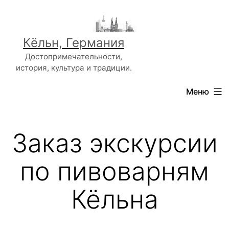
Перейти
к
содержимому
Кёльн, Германия
Достопримечательности,
история, культура и традиции.
Меню
Заказ экскурсии
по пивоварням
Кёльна